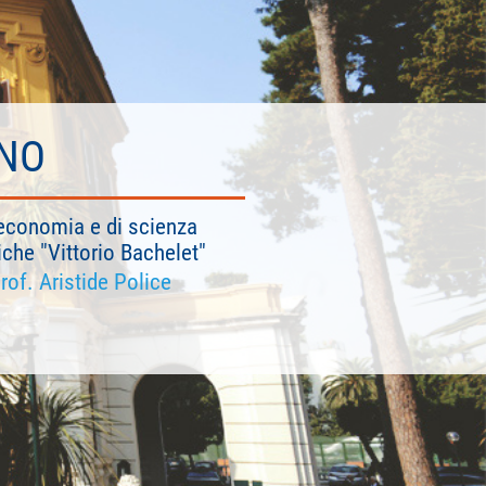
INO
ll'economia e di scienza
iche "Vittorio Bachelet"
rof. Aristide Police