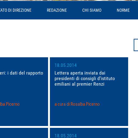
ATO DI DIREZIONE
REDAZIONE
CHI SIAMO
NORME
Se
fo
18.05.2014
eri: i dati del rapporto
Lettera aperta inviata dai
presidenti di consigli d’istituto
emiliani al premier Renzi
lba Picerno
a cura di Rosalba Picerno
18.05.2014