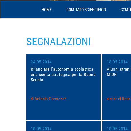
HOME
COMITATO SCIENTIFICO
COMIT
SEGNALAZIONI
24.05.2014
18.05.2014
Rilanciare l’autonomia scolastica:
Alunni strani
una scelta strategica per la Buona
MIUR
Scuola
di Antonio Cocozza*
a cura di Rosa
18.05.2014
18.05.2014