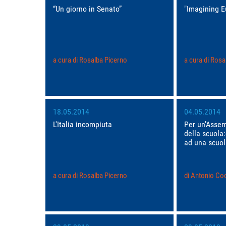
“Un giorno in Senato”
"Imagining E
a cura di Rosalba Picerno
a cura di Rosa
18.05.2014
04.05.2014
L'Italia incompiuta
Per un’Assem
della scuola:
ad una scuol
a cura di Rosalba Picerno
di Antonio Co