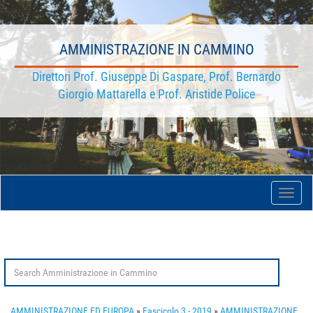
AMMINISTRAZIONE IN CAMMINO
Direttori Prof. Giuseppe Di Gaspare, Prof. Bernardo
Giorgio Mattarella e Prof. Aristide Police
Toggle
naviga
Search
for:
AMMINISTRAZIONE ED EUROPA
»
Fascicolo 3 - 2019
»
AMMINISTRAZIONE