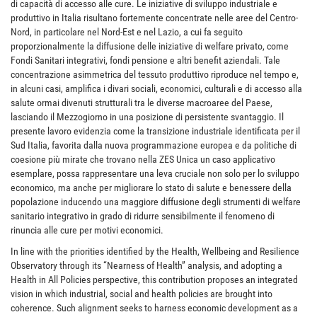
di capacità di accesso alle cure. Le iniziative di sviluppo industriale e
produttivo in Italia risultano fortemente concentrate nelle aree del Centro-
Nord, in particolare nel Nord-Est e nel Lazio, a cui fa seguito
proporzionalmente la diffusione delle iniziative di welfare privato, come
Fondi Sanitari integrativi, fondi pensione e altri benefit aziendali. Tale
concentrazione asimmetrica del tessuto produttivo riproduce nel tempo e,
in alcuni casi, amplifica i divari sociali, economici, culturali e di accesso alla
salute ormai divenuti strutturali tra le diverse macroaree del Paese,
lasciando il Mezzogiorno in una posizione di persistente svantaggio. Il
presente lavoro evidenzia come la transizione industriale identificata per il
Sud Italia, favorita dalla nuova programmazione europea e da politiche di
coesione più mirate che trovano nella ZES Unica un caso applicativo
esemplare, possa rappresentare una leva cruciale non solo per lo sviluppo
economico, ma anche per migliorare lo stato di salute e benessere della
popolazione inducendo una maggiore diffusione degli strumenti di welfare
sanitario integrativo in grado di ridurre sensibilmente il fenomeno di
rinuncia alle cure per motivi economici.
In line with the priorities identified by the Health, Wellbeing and Resilience
Observatory through its “Nearness of Health” analysis, and adopting a
Health in All Policies perspective, this contribution proposes an integrated
vision in which industrial, social and health policies are brought into
coherence. Such alignment seeks to harness economic development as a