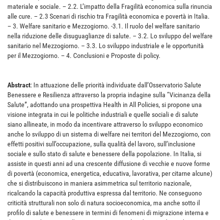
materiale e sociale. – 2.2. L’impatto della Fragilità economica sulla rinuncia
alle cure. – 2.3 Scenari di rischio tra Fragilità economica e povertà in Italia.
– 3. Welfare sanitario e Mezzogiorno. -3.1. Il ruolo del welfare sanitario
nella riduzione delle disuguaglianze di salute. – 3.2. Lo sviluppo del welfare
sanitario nel Mezzogiorno. – 3.3. Lo sviluppo industriale e le opportunità
per il Mezzogiorno. – 4. Conclusioni e Proposte di policy.
Abstract
: In attuazione delle priorità individuate dall’Osservatorio Salute
Benessere e Resilienza attraverso la propria indagine sulla “Vicinanza della
Salute”, adottando una prospettiva Health in All Policies, si propone una
visione integrata in cui le politiche industriali e quelle sociali e di salute
siano allineate, in modo da incentivare attraverso lo sviluppo economico
anche lo sviluppo di un sistema di welfare nei territori del Mezzogiorno, con
effetti positivi sull’occupazione, sulla qualità del lavoro, sull’inclusione
sociale e sullo stato di salute e benessere della popolazione. In Italia, si
assiste in questi anni ad una crescente diffusione di vecchie e nuove forme
di povertà (economica, energetica, educativa, lavorativa, per citarne alcune)
che si distribuiscono in maniera asimmetrica sul territorio nazionale,
ricalcando la capacità produttiva espressa dal territorio. Ne conseguono
criticità strutturali non solo di natura socioeconomica, ma anche sotto il
profilo di salute e benessere in termini di fenomeni di migrazione interna e