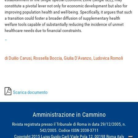
constitute a pivotal lever not only for economic development but also for
improving population health and well-being. Specifically, it argues that such
a transition could foster a broader diffusion of supplementary health
welfare tools capable of substantially reducing the incidence of unmet
healthcare needs due to financial constraints.
–
di Duilio Carusi, Rossella Boccia, Giulia D'Avanzo, Ludovica Romoli
Scarica documento
Amministrazione in Cammino
Rivista registrata presso il Tribunale di Roma in data 29/12/2005, n.
542/2005. Codice ISSN 2038-3711
Copyright 2015 Luiss Guido Carli Viale Pola 12, 00198 Roma italy