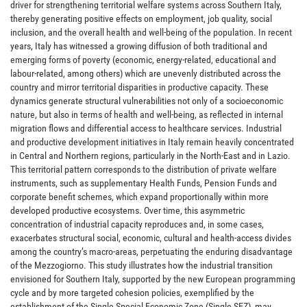
driver for strengthening territorial welfare systems across Southern Italy,
thereby generating positive effects on employment, job quality, social
inclusion, and the overall health and well-being of the population. In recent
years, Italy has witnessed a growing diffusion of both traditional and
emerging forms of poverty (economic, energy-related, educational and
labour-related, among others) which are unevenly distributed across the
country and mirror territorial disparities in productive capacity. These
dynamics generate structural vulnerabilities not only of a socioeconomic
nature, but also in terms of health and well-being, as reflected in internal
migration flows and differential access to healthcare services. Industrial
and productive development initiatives in Italy remain heavily concentrated
in Central and Northern regions, particularly in the North-East and in Lazio.
This territorial pattern corresponds to the distribution of private welfare
instruments, such as supplementary Health Funds, Pension Funds and
corporate benefit schemes, which expand proportionally within more
developed productive ecosystems. Over time, this asymmetric
concentration of industrial capacity reproduces and, in some cases,
exacerbates structural social, economic, cultural and health-access divides
among the country’s macro-areas, perpetuating the enduring disadvantage
of the Mezzogiorno. This study illustrates how the industrial transition
envisioned for Southern Italy, supported by the new European programming
cycle and by more targeted cohesion policies, exemplified by the
establishment of the Single Special Economic Zone (Single SEZ), may