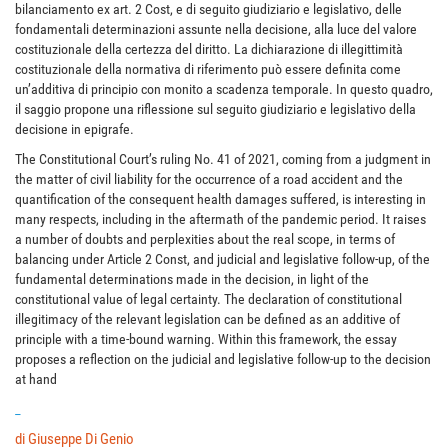
bilanciamento ex art. 2 Cost, e di seguito giudiziario e legislativo, delle
fondamentali determinazioni assunte nella decisione, alla luce del valore
costituzionale della certezza del diritto. La dichiarazione di illegittimità
costituzionale della normativa di riferimento può essere definita come
un’additiva di principio con monito a scadenza temporale. In questo quadro,
il saggio propone una riflessione sul seguito giudiziario e legislativo della
decisione in epigrafe.
The Constitutional Court’s ruling No. 41 of 2021, coming from a judgment in
the matter of civil liability for the occurrence of a road accident and the
quantification of the consequent health damages suffered, is interesting in
many respects, including in the aftermath of the pandemic period. It raises
a number of doubts and perplexities about the real scope, in terms of
balancing under Article 2 Const, and judicial and legislative follow-up, of the
fundamental determinations made in the decision, in light of the
constitutional value of legal certainty. The declaration of constitutional
illegitimacy of the relevant legislation can be defined as an additive of
principle with a time-bound warning. Within this framework, the essay
proposes a reflection on the judicial and legislative follow-up to the decision
at hand
_
di Giuseppe Di Genio