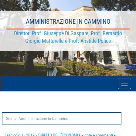
AMMINISTRAZIONE IN CAMMINO
Direttori Prof. Giuseppe Di Gaspare, Prof. Bernardo
Giorgio Mattarella e Prof. Aristide Police
Toggle
naviga
Search
for:
Fascicolo 1 - 2019
»
DIRITTO DELL'ECONOMIA
»
note e commenti
»