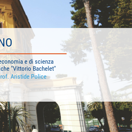
INO
ll'economia e di scienza
iche "Vittorio Bachelet"
rof. Aristide Police