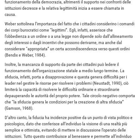
funzionamento della democrazia, altrimenti il supporto nei confronti delle
istituzioni decresce e la relativa legittimità inizia a essere chiamata in
causa.
Weber sottolinea l’importanza del fatto che i cittadini considerino i comandi
dei corpi burocratici come “legittimi”. Egli, infatti, asserisce che
l’obbedienza a un ordine o a una legge non dipende solo dall’allineamento
degli interessi o dagli incentivi che possono derivarne, ma anche dal
considerare “appropriata” un certa accondiscendenza verso questi ordini
(Bendix e Weber, 1984).
Inoltre, la mancanza di supporto da parte dei cittadini può ledere il
funzionamento dell’organizzazione statale a medio lungo termine. La
sfiducia, infatti, porta a disapprovazione e questa genera difficoltà per i
leader nel gestire le risorse per risolvere i problemi (Neustadt, 1990), ciò
limiterà la capacità di risolvere le difficoltà ordinarie e straordinarie
depauperando le autorità del proprio potere. Tale circolo negativo comporta
che “la sfiducia genera le condizioni per la creazione di altra sfiducia”
(Gamson, 1968).
D’altro canto, la fiducia ha incidenze positive da un punto di vista politico e
psicologico, dato che conferisce all’individuo la visione di una realtà più
semplice e ottimista, evitando di mettere in discussione l’operato delle
istituzioni. Tutto questo contribuisce al benessere e permette all’individuo