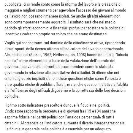
pubblicata, ci si rende conto come la riforma del lavoro e la creazione di
maggiori e migliori strumenti per agevolare l’accesso dei giovani al mondo
del lavoro non possano rimanere isolati. Se anche gli altri elementi non
sono contemporaneamente aggrediti, il risultato sarà che nel medio
periodo gli sforzi economici e finanziari profusi per sostenere la politica di
incentivo ricadranno proprio su coloro che ne erano destinatari.
Voglio qui concentrarmi sul dominio della cittadinanza attiva, riprendendo
alcuni spunti della ricerca attorno all’indicatore del divario generazionale.
Alcuni studiosi (Stokes, 1962; Hetherington, 1998) hanno definito la “fiducia
politica” come elemento alla base della valutazione dell’operato del
governo. Tale variabile permette di comprendere come lo stato sta
governando in relazione alle aspettative dei cittadini. Si ritiene che nei
criteri di giudizio impliciti siano incluse questioni etiche come l’onesta e
altre qualità etiche di pubblici ufficiali, ma anche questioni relative all’abilità
e all’efficienze degli ufficiali di governo e la correttezza delle loro decisioni
politiche.
Il primo sotto-indicatore prescelto è dunque la fiducia nei politici.
L’indicatore rapporta la percentuale di giovani fra i 15 e i 34 anni che
esprime fiducia nei partiti politici con l’analoga percentuale di tutti i
cittadini. Al crescere dell’indicatore aumenta il divario intergenerazionale.
La fiducia in generale nella politica è essenziale per un adeguato