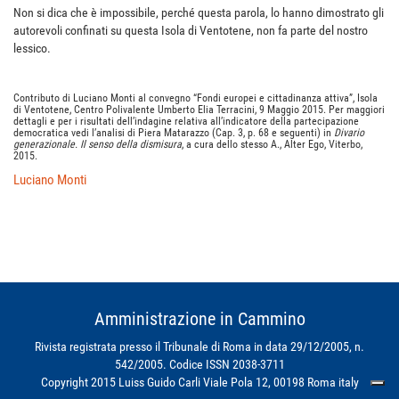
Non si dica che è impossibile, perché questa parola, lo hanno dimostrato gli
autorevoli confinati su questa Isola di Ventotene, non fa parte del nostro
lessico.
Contributo di Luciano Monti al convegno “Fondi europei e cittadinanza attiva”, Isola
di Ventotene, Centro Polivalente Umberto Elia Terracini, 9 Maggio 2015. Per maggiori
dettagli e per i risultati dell’indagine relativa all’indicatore della partecipazione
democratica vedi l’analisi di Piera Matarazzo (Cap. 3, p. 68 e seguenti) in
Divario
generazionale. Il senso della dismisura
, a cura dello stesso A., Alter Ego, Viterbo,
2015.
Luciano Monti
Amministrazione in Cammino
Rivista registrata presso il Tribunale di Roma in data 29/12/2005, n.
542/2005. Codice ISSN 2038-3711
Copyright 2015 Luiss Guido Carli Viale Pola 12, 00198 Roma italy