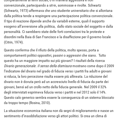
completamente ai temi sociali, o in maniera aggressiva e non
convenzionale, partecipando a sit-in, sommosse e rivolte. Schwartz
(Schwartz, 1973) affermava che uno studente universitario che si allontana
dalla politica tende a respingere una partecipazione politica convenzionale.
Il tipo di reazione dipende anche da variabili esterne, quali il supporto
esogeno all’avversione alla politica, dallo stato sociale del soggetto e dalla
personalità. Ci sarebbero state delle forti correlazioni tra le proteste e
disordini nella Baia di San Francisco e la disaffezione per il governo locale
(Citrin, 1974).
Questo conferma che il rifiuto della politica, molto spesso, porta a
comportamenti politici oppositivi, passivi o aggressivi che siano. Tutto
questo ha un maggiore impatto sui più giovani? I risultati della ricerca
Divario generazionale. Il senso della dismisura
mostrano come dopo il 2009
l’indicatore del divario nel grado di fiducia verso i partiti fra adulti e giovani
si riduca, la loro percezione risulta essere più allineata. La riduzione del
divario non è dovuta però ad un accresciuto livello di fiducia da parte dei
giovani, bensì ad un crollo netto della fiducia generale. Nel 2009 il 32%
degli intervistati esprimeva fiducia verso i partiti e nel 2012 solo il 14%.
Questo calo generico sembra essere la conseguenza di un sistema bloccato
da troppo tempo (Rosina, 2010).
La situazione economica italiana non dà segni di miglioramento e nasce un
sentimento d’insoddisfazione verso gli attori politici. Si crea un clima di