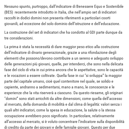
Nessuno spunto, purtroppo, dall’indicatore di Benessere Equo e Sostenibile
(BES) recentemente introdotto in Italia, che nell’ampio set di indicatori
raccolti in dodici domini non presenta riferimenti a particolari coorti
giovanili, ad eccezione del solo dominio dell’istruzione e dell’educazione.
La costruzione del set di indicatori che ha condotto al GDI parte dunque da
tre considerazioni.
La prima è stata la necessità di dare maggior peso etico alla costruzione
dell’indicatore di divario generazionale, grazie a una rifondazione degli
elementi che possono/devono contribuire a un sereno e adeguato sviluppo
delle generazioni più giovani, quelle, per intenderci, che sono nella delicata
fase del ciclo di vita in cui prima ancora che le aspettative, sono le capacità
e le vocazioni a essere coltivate. Quella fase in cui “si sviluppa” la maggior
parte del capitale umano, cioè quel contenitore nel quale, se solido e
capiente, andranno a sedimentarsi, mano a mano, le conoscenze e le
esperienze che la vita riserverà a ciascuno. Da questo riesame, gli originari
“domini” sono stati arricchiti da altre dimensioni, come quella dell’accesso
al mercato, della domanda di mobilità e dal clima di legalità: valori senza i
quali altri indicatori, come la spesa in educazione, la salute o la stessa
occupazione avrebbero poco significato. In particolare, relativamente
all’accesso al mercato, si è voluto concentrare l’indicatore sulla disponibilità
di credito da parte dei giovani e delle famiglie giovani. Questo per due