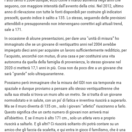
Fatto cento il 2004 dunque, ecco come il ritardo aumenta negli anni che
seguono, con maggiore intensità dall’avvento della crisi. Nel 2012, ultimo
anno di rilevazione con tutte le fonti disponibili per costruire gli indicatori
prescelti, questo indice è salito a 135. Lo stesso, seguendo delle previsioni
attendibili e presupponendo non intervengano correttivi agli attuali trend,
sale a 171.
In occasione di alcune presentazioni, per dare una “unità di misura” ho
immaginato che se un giovane di ventiquattro anni nel 2004 avrebbe
impiegato dieci anni per acquisire un lavoro sufficientemente redditizio, per
l’acquisto, ancorché con mutuo, di una casa e per costituirsi una vita
autonoma da quella della famiglia di provenienza, lo stesso giovane nel
2020 ci metterà 17,1 anni in più. Cosa non da poco dire a un giovane che
sarà “grande” solo ultraquarantenne.
Possiamo però immaginare che la misura del GDI non sia temporale ma
spaziale e dunque proviamo a pensare allo stesso ventiquattrenne che
sulla sua strada si trova un muro alto un metro. Se si tratta di un giovane
normodotato e in salute, con un po’ di fatica e inventiva riuscirà a superarlo.
Ma se il muro diventa di 135 cm., solo i giovani “atletici” riusciranno a farlo.
Questo significa che un certo numero di giovani non arriverà mai
all’obiettivo. E se il muro è alto 171 cm., solo un atleta vero e proprio
riuscirà a saltarlo. E gli altri? Ci riuscirà soltanto chi potrà contare su un
amico che gli faccia da scaletta, e qui entra in gioco il familismo, che è una