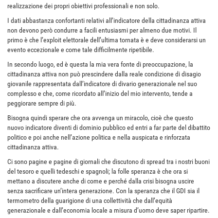
realizzazione dei propri obiettivi professionali e non solo.
I dati abbastanza confortanti relativi all’indicatore della cittadinanza attiva
non devono però condurre a facili entusiasmi per almeno due motivi. Il
primo è che l’exploit elettorale dell’ultima tornata è e deve considerarsi un
evento eccezionale e come tale difficilmente ripetibile.
In secondo luogo, ed è questa la mia vera fonte di preoccupazione, la
cittadinanza attiva non può prescindere dalla reale condizione di disagio
giovanile rappresentata dall’indicatore di divario generazionale nel suo
complesso e che, come ricordato all’inizio del mio intervento, tende a
peggiorare sempre di più.
Bisogna quindi sperare che ora avvenga un miracolo, cioè che questo
nuovo indicatore diventi di dominio pubblico ed entri a far parte del dibattito
politico e poi anche nell’azione politica e nella auspicata e rinforzata
cittadinanza attiva.
Ci sono pagine e pagine di giornali che discutono di spread tra i nostri buoni
del tesoro e quelli tedeschi e spagnoli; la folle speranza è che ora si
mettano a discutere anche di come e perché dalla crisi bisogna uscire
senza sacrificare un’intera generazione. Con la speranza che il GDI sia il
termometro della guarigione di una collettività che dall’equità
generazionale e dall’economia locale a misura d’uomo deve saper ripartire.