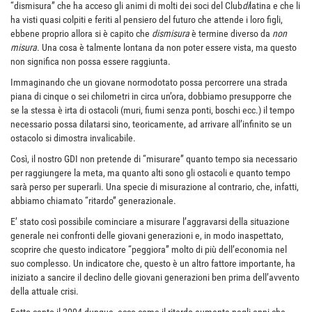
“dismisura” che ha acceso gli animi di molti dei soci del Club
di
latina e che li
ha visti quasi colpiti e feriti al pensiero del futuro che attende i loro figli,
ebbene proprio allora si è capito che
dismisura
è termine diverso da
non
misura
. Una cosa è talmente lontana da non poter essere vista, ma questo
non significa non possa essere raggiunta.
Immaginando che un giovane normodotato possa percorrere una strada
piana di cinque o sei chilometri in circa un’ora, dobbiamo presupporre che
se la stessa è irta di ostacoli (muri, fiumi senza ponti, boschi ecc.) il tempo
necessario possa dilatarsi sino, teoricamente, ad arrivare all’infinito se un
ostacolo si dimostra invalicabile.
Così, il nostro GDI non pretende di “misurare” quanto tempo sia necessario
per raggiungere la meta, ma quanto alti sono gli ostacoli e quanto tempo
sarà perso per superarli. Una specie di misurazione al contrario, che, infatti,
abbiamo chiamato “ritardo” generazionale.
E’ stato così possibile cominciare a misurare l’aggravarsi della situazione
generale nei confronti delle giovani generazioni e, in modo inaspettato,
scoprire che questo indicatore “peggiora” molto di più dell’economia nel
suo complesso. Un indicatore che, questo è un altro fattore importante, ha
iniziato a sancire il declino delle giovani generazioni ben prima dell’avvento
della attuale crisi.