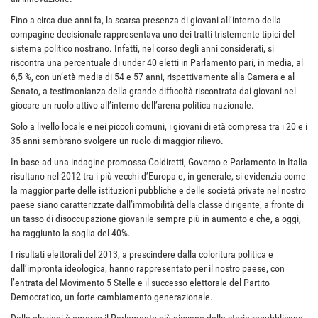
Fino a circa due anni fa, la scarsa presenza di giovani all’interno della
compagine decisionale rappresentava uno dei tratti tristemente tipici del
sistema politico nostrano. Infatti, nel corso degli anni considerati, si
riscontra una percentuale di under 40 eletti in Parlamento pari, in media, al
6,5 %, con un’età media di 54 e 57 anni, rispettivamente alla Camera e al
Senato, a testimonianza della grande difficoltà riscontrata dai giovani nel
giocare un ruolo attivo all’interno dell’arena politica nazionale.
Solo a livello locale e nei piccoli comuni, i giovani di età compresa tra i 20 e i
35 anni sembrano svolgere un ruolo di maggior rilievo.
In base ad una indagine promossa Coldiretti, Governo e Parlamento in Italia
risultano nel 2012 tra i più vecchi d’Europa e, in generale, si evidenzia come
la maggior parte delle istituzioni pubbliche e delle società private nel nostro
paese siano caratterizzate dall’immobilità della classe dirigente, a fronte di
un tasso di disoccupazione giovanile sempre più in aumento e che, a oggi,
ha raggiunto la soglia del 40%.
I risultati elettorali del 2013, a prescindere dalla coloritura politica e
dall’impronta ideologica, hanno rappresentato per il nostro paese, con
l’entrata del Movimento 5 Stelle e il successo elettorale del Partito
Democratico, un forte cambiamento generazionale.