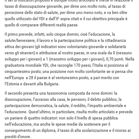
Il set di indicatori proposto è dunque molto articolato e mette in relazione il
tasso di disoccupazione giovanile, per dirne uno molto noto, al tasso di
percezione dello stato di salute, per dirne uno meno noto, e va ben oltre
quello utilizzato dal YDI e dall’IF sopra citati e il cui obiettivo principale è
quello di comparare differenti realtà paese.
Il primo prevede, infatti, solo cinque domini, cioè l’educazione, la
salute/benessere, il lavoro e la partecipazione politica e la cittadinanza
attiva dei giovani (gli indicatori sono volontariato giovanile e solidarietà
verso gli stranieri) e attribuisce al nostro paese, in una scala da 0 (nessuno
sviluppo per i giovani) a 1 (massimo sviluppo per i giovani), 0,70 punti. Nella
graduatoria mondiale YDI, che raccoglie 170 paesi, l’Italia si posiziona al
cinquantesimo posto; una posizione non molto confortante se si pensa che
nell’Europa a 28 il paese è al ventunesimo posto, a pari merito con
l’Estonia e davanti alla Bulgaria.
Il secondo presenta una tassonomia composta da nove domini: la
disoccupazione, l’accesso alla casa, le pensioni, il debito pubblico, la
partecipazione democratica, la salute, il reddito, l’impatto ambientale e
l’educazione. Quest’ultimo, in particolare, risulta molto articolato e prevede
un paniere di quattro indicatori: non solo il livello di spesa pubblica
nell’educazione, ma anche le spese medie da sostenere per il
conseguimento di un diploma, il tasso di alta scolarizzazione e il ricorso ai
prestiti d’onore.