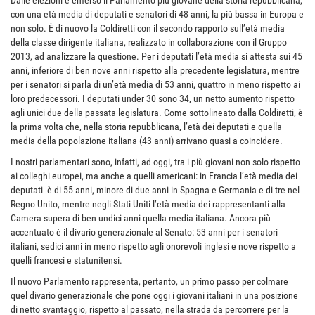
Dalle elezioni è emerso il Parlamento più giovane della storia repubblicana,
con una età media di deputati e senatori di 48 anni, la più bassa in Europa e
non solo. È di nuovo la Coldiretti con il secondo rapporto sull’età media
della classe dirigente italiana, realizzato in collaborazione con il Gruppo
2013, ad analizzare la questione. Per i deputati l’età media si attesta sui 45
anni, inferiore di ben nove anni rispetto alla precedente legislatura, mentre
per i senatori si parla di un’età media di 53 anni, quattro in meno rispetto ai
loro predecessori. I deputati under 30 sono 34, un netto aumento rispetto
agli unici due della passata legislatura. Come sottolineato dalla Coldiretti, è
la prima volta che, nella storia repubblicana, l’età dei deputati e quella
media della popolazione italiana (43 anni) arrivano quasi a coincidere.
I nostri parlamentari sono, infatti, ad oggi, tra i più giovani non solo rispetto
ai colleghi europei, ma anche a quelli americani: in Francia l’età media dei
deputati è di 55 anni, minore di due anni in Spagna e Germania e di tre nel
Regno Unito, mentre negli Stati Uniti l’età media dei rappresentanti alla
Camera supera di ben undici anni quella media italiana. Ancora più
accentuato è il divario generazionale al Senato: 53 anni per i senatori
italiani, sedici anni in meno rispetto agli onorevoli inglesi e nove rispetto a
quelli francesi e statunitensi.
Il nuovo Parlamento rappresenta, pertanto, un primo passo per colmare
quel divario generazionale che pone oggi i giovani italiani in una posizione
di netto svantaggio, rispetto al passato, nella strada da percorrere per la