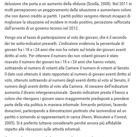
delusione che porta a un aumento della sfiducia (Sciolla, 2008). Nel 2011 in
molti percepiscono un peggioramento della situazione e aumentano coloro
che non danno credito ai partiti. I partiti politici vengono ritenuti incapaci di
migliorare la situazione ed incidere in modo positivo, percezione rafforzata
dall’avvento di un governo tecnico nel 2012.
Vengo ora al tasso di partecipazione al voto dei giovani, che è il secondo
dei tre sotto-indicatori prescelti. L’indicatore evidenzia la percentuale di
giovani fra i 18 e i 24 anni che non ha votato sul totale dei giovani aventi
diritto al voto. Per ottenere il numero dei non votanti giovani è stato
ricavato il numero dei giovani tra i 18 e i 24 anni che hanno votato,
sottraendo al numero di votanti alla Camere il numero di votanti al Senato.
Il dato così ottenuto è stato rapportato al numero di giovani aventi diritto al
voto, ottenuto sottraendo al numero degli aventi diritto al voto al Senato, il
numero degli aventi diritto al voto alla Camera. Al crescere dell’indicatore
aumenta il divario intergenerazionale. Questo indicatore presta il fianco a
coloro che ritengono i giovani siano maggiormente predisposti a prendere
parte della vita politica in maniera informale: firmando petizioni, facendo
donazioni, partecipando a dimostrazioni piuttosto che iscrivendosi ad un
partito o scrivendo ai rappresentanti in carica (Henn, Weinstein e Forrest,
2005). Si è preferito tuttavia considerarlo perché ancora più affidabile
rispetto alle rilevazioni sulle attività informali.