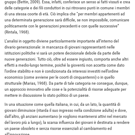
gruppo (Bettin, 2009). Essa, infatti, conferisce un senso ai fatti vissuti e crea
delle categorie e dei fili conduttori in cui ritrovano punti in comune i membri
di una stessa coorte di età. Ciò implica che “per membri appartenenti ad
una determinata generazione sarà difficile, se non impossibile, comunicare
politicamente con le generazioni precedenti e con quelle successive”
(Rintala, 1968).
L’analisi in oggetto diviene particolarmente importante all’interno del
divario generazionale: in mancanza di giovani rappresentanti nelle
istituzioni politiche vi sarà un potere decisionale debole da parte delle
nuove generazioni. Tutto ciò, oltre ad essere ingiusto, comporta anche altri
effetti a medio-lungo termine, poiché la gioventù non accetta come dato
l’ordine stabilito e non è condizionata da interessi investiti nell’ordine
economico (come avviene per le coorti di cinquantenni) o in quello
strutturale (Marias, 1968). Da parte di tale categoria ne consegue, dunque,
un approccio innovativo alle cose e la potenzialità di risorse adeguate per
mettere in discussione lo stato politico di un paese.
In una situazione come quella italiana, in cui, da un lato, la quantità di
giovani diminuisce (ritarda il suo ingresso nella condizione adulta) e dove,
dall’altro, gli anziani aumentano (e vogliono mantenersi attivi nel mercato
del lavoro più a lungo), la scarsa influenza dei giovani è destinata a rendere
un paese obsoleto e senza risorse essenziali al cambiamento ed
all’innovazione.