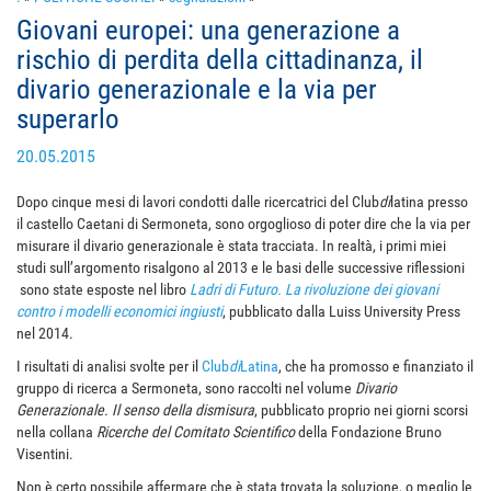
Giovani europei: una generazione a
rischio di perdita della cittadinanza, il
divario generazionale e la via per
superarlo
20.05.2015
Dopo cinque mesi di lavori condotti dalle ricercatrici del Club
di
latina presso
il castello Caetani di Sermoneta, sono orgoglioso di poter dire che la via per
misurare il divario generazionale è stata tracciata. In realtà, i primi miei
studi sull’argomento risalgono al 2013 e le basi delle successive riflessioni
sono state esposte nel libro
Ladri di Futuro. La rivoluzione dei giovani
contro i modelli economici ingiusti
, pubblicato dalla Luiss University Press
nel 2014.
I risultati di analisi svolte per il
Club
di
Latina
, che ha promosso e finanziato il
gruppo di ricerca a Sermoneta, sono raccolti nel volume
Divario
Generazionale. Il senso della dismisura
, pubblicato proprio nei giorni scorsi
nella collana
Ricerche del Comitato Scientifico
della Fondazione Bruno
Visentini.
Non è certo possibile affermare che è stata trovata la soluzione, o meglio le