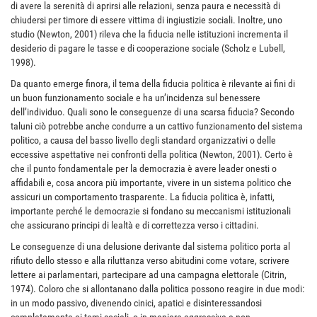
di avere la serenità di aprirsi alle relazioni, senza paura e necessità di
chiudersi per timore di essere vittima di ingiustizie sociali. Inoltre, uno
studio (Newton, 2001) rileva che la fiducia nelle istituzioni incrementa il
desiderio di pagare le tasse e di cooperazione sociale (Scholz e Lubell,
1998).
Da quanto emerge finora, il tema della fiducia politica è rilevante ai fini di
un buon funzionamento sociale e ha un’incidenza sul benessere
dell’individuo. Quali sono le conseguenze di una scarsa fiducia? Secondo
taluni ciò potrebbe anche condurre a un cattivo funzionamento del sistema
politico, a causa del basso livello degli standard organizzativi o delle
eccessive aspettative nei confronti della politica (Newton, 2001). Certo è
che il punto fondamentale per la democrazia è avere leader onesti o
affidabili e, cosa ancora più importante, vivere in un sistema politico che
assicuri un comportamento trasparente. La fiducia politica è, infatti,
importante perché le democrazie si fondano su meccanismi istituzionali
che assicurano principi di lealtà e di correttezza verso i cittadini.
Le conseguenze di una delusione derivante dal sistema politico porta al
rifiuto dello stesso e alla riluttanza verso abitudini come votare, scrivere
lettere ai parlamentari, partecipare ad una campagna elettorale (Citrin,
1974). Coloro che si allontanano dalla politica possono reagire in due modi:
in un modo passivo, divenendo cinici, apatici e disinteressandosi