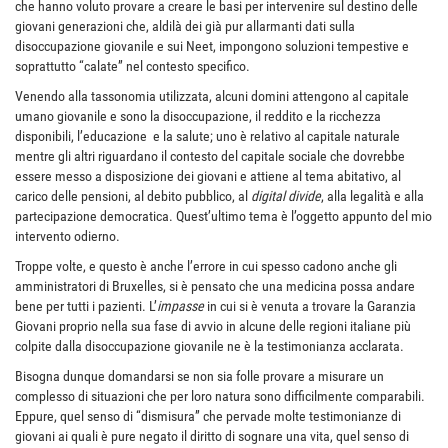
che hanno voluto provare a creare le basi per intervenire sul destino delle
giovani generazioni che, aldilà dei già pur allarmanti dati sulla
disoccupazione giovanile e sui Neet, impongono soluzioni tempestive e
soprattutto “calate” nel contesto specifico.
Venendo alla tassonomia utilizzata, alcuni domini attengono al capitale
umano giovanile e sono la disoccupazione, il reddito e la ricchezza
disponibili, l’educazione e la salute; uno è relativo al capitale naturale
mentre gli altri riguardano il contesto del capitale sociale che dovrebbe
essere messo a disposizione dei giovani e attiene al tema abitativo, al
carico delle pensioni, al debito pubblico, al
digital divide
, alla legalità e alla
partecipazione democratica. Quest’ultimo tema è l’oggetto appunto del mio
intervento odierno.
Troppe volte, e questo è anche l’errore in cui spesso cadono anche gli
amministratori di Bruxelles, si è pensato che una medicina possa andare
bene per tutti i pazienti. L’
impasse
in cui si è venuta a trovare la Garanzia
Giovani proprio nella sua fase di avvio in alcune delle regioni italiane più
colpite dalla disoccupazione giovanile ne è la testimonianza acclarata.
Bisogna dunque domandarsi se non sia folle provare a misurare un
complesso di situazioni che per loro natura sono difficilmente comparabili.
Eppure, quel senso di “dismisura” che pervade molte testimonianze di
giovani ai quali è pure negato il diritto di sognare una vita, quel senso di