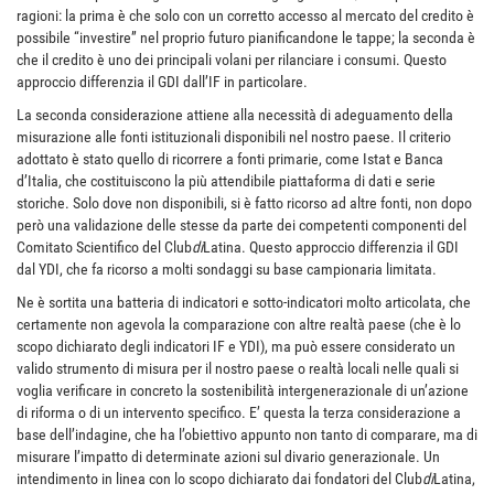
ragioni: la prima è che solo con un corretto accesso al mercato del credito è
possibile “investire” nel proprio futuro pianificandone le tappe; la seconda è
che il credito è uno dei principali volani per rilanciare i consumi. Questo
approccio differenzia il GDI dall’IF in particolare.
La seconda considerazione attiene alla necessità di adeguamento della
misurazione alle fonti istituzionali disponibili nel nostro paese. Il criterio
adottato è stato quello di ricorrere a fonti primarie, come Istat e Banca
d’Italia, che costituiscono la più attendibile piattaforma di dati e serie
storiche. Solo dove non disponibili, si è fatto ricorso ad altre fonti, non dopo
però una validazione delle stesse da parte dei competenti componenti del
Comitato Scientifico del Club
di
Latina. Questo approccio differenzia il GDI
dal YDI, che fa ricorso a molti sondaggi su base campionaria limitata.
Ne è sortita una batteria di indicatori e sotto-indicatori molto articolata, che
certamente non agevola la comparazione con altre realtà paese (che è lo
scopo dichiarato degli indicatori IF e YDI), ma può essere considerato un
valido strumento di misura per il nostro paese o realtà locali nelle quali si
voglia verificare in concreto la sostenibilità intergenerazionale di un’azione
di riforma o di un intervento specifico. E’ questa la terza considerazione a
base dell’indagine, che ha l’obiettivo appunto non tanto di comparare, ma di
misurare l’impatto di determinate azioni sul divario generazionale. Un
intendimento in linea con lo scopo dichiarato dai fondatori del Club
di
Latina,