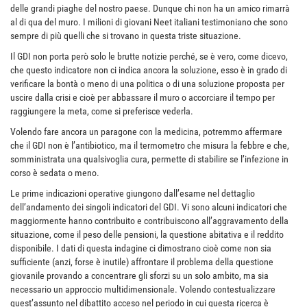
delle grandi piaghe del nostro paese. Dunque chi non ha un amico rimarrà
al di qua del muro. I milioni di giovani Neet italiani testimoniano che sono
sempre di più quelli che si trovano in questa triste situazione.
Il GDI non porta però solo le brutte notizie perché, se è vero, come dicevo,
che questo indicatore non ci indica ancora la soluzione, esso è in grado di
verificare la bontà o meno di una politica o di una soluzione proposta per
uscire dalla crisi e cioè per abbassare il muro o accorciare il tempo per
raggiungere la meta, come si preferisce vederla.
Volendo fare ancora un paragone con la medicina, potremmo affermare
che il GDI non è l’antibiotico, ma il termometro che misura la febbre e che,
somministrata una qualsivoglia cura, permette di stabilire se l’infezione in
corso è sedata o meno.
Le prime indicazioni operative giungono dall’esame nel dettaglio
dell’andamento dei singoli indicatori del GDI. Vi sono alcuni indicatori che
maggiormente hanno contribuito e contribuiscono all’aggravamento della
situazione, come il peso delle pensioni, la questione abitativa e il reddito
disponibile. I dati di questa indagine ci dimostrano cioè come non sia
sufficiente (anzi, forse è inutile) affrontare il problema della questione
giovanile provando a concentrare gli sforzi su un solo ambito, ma sia
necessario un approccio multidimensionale. Volendo contestualizzare
quest’assunto nel dibattito acceso nel periodo in cui questa ricerca è