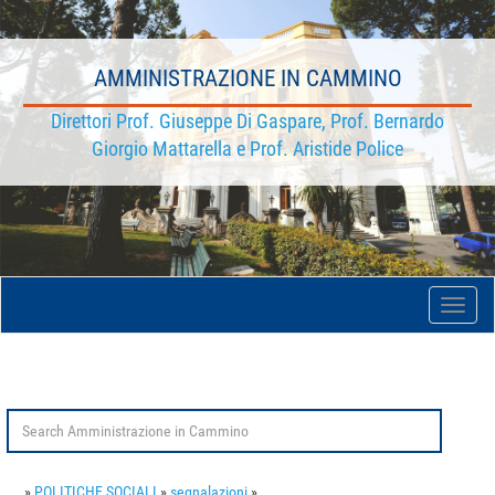
AMMINISTRAZIONE IN CAMMINO
Direttori Prof. Giuseppe Di Gaspare, Prof. Bernardo
Giorgio Mattarella e Prof. Aristide Police
Toggle
naviga
Search
for:
.
»
POLITICHE SOCIALI
»
segnalazioni
»