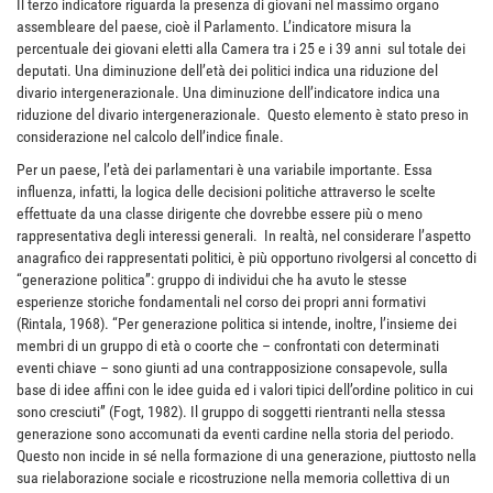
Il terzo indicatore riguarda la presenza di giovani nel massimo organo
assembleare del paese, cioè il Parlamento. L’indicatore misura la
percentuale dei giovani eletti alla Camera tra i 25 e i 39 anni sul totale dei
deputati. Una diminuzione dell’età dei politici indica una riduzione del
divario intergenerazionale. Una diminuzione dell’indicatore indica una
riduzione del divario intergenerazionale. Questo elemento è stato preso in
considerazione nel calcolo dell’indice finale.
Per un paese, l’età dei parlamentari è una variabile importante. Essa
influenza, infatti, la logica delle decisioni politiche attraverso le scelte
effettuate da una classe dirigente che dovrebbe essere più o meno
rappresentativa degli interessi generali. In realtà, nel considerare l’aspetto
anagrafico dei rappresentati politici, è più opportuno rivolgersi al concetto di
“generazione politica”: gruppo di individui che ha avuto le stesse
esperienze storiche fondamentali nel corso dei propri anni formativi
(Rintala, 1968). “Per generazione politica si intende, inoltre, l’insieme dei
membri di un gruppo di età o coorte che – confrontati con determinati
eventi chiave – sono giunti ad una contrapposizione consapevole, sulla
base di idee affini con le idee guida ed i valori tipici dell’ordine politico in cui
sono cresciuti” (Fogt, 1982). Il gruppo di soggetti rientranti nella stessa
generazione sono accomunati da eventi cardine nella storia del periodo.
Questo non incide in sé nella formazione di una generazione, piuttosto nella
sua rielaborazione sociale e ricostruzione nella memoria collettiva di un