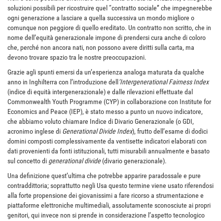
soluzioni possibili per ricostruire quel “contratto sociale” che impegnerebbe
ogni generazione a lasciare a quella successiva un mondo migliore o
comunque non peggiore di quello ereditato. Un contratto non scritto, che in
nome dell’equità generazionale impone di prendersi cura anche di coloro
che, perché non ancora nati, non possono avere diritti sulla carta, ma
devono trovare spazio tra le nostre preoccupazioni.
Grazie agli spunti emersi da un’esperienza analoga maturata da qualche
anno in Inghilterra con l’introduzione dell
’Intergenerational Fairness Index
(indice di equità intergenerazionale) e dalle rilevazioni effettuate dal
Commonwealth Youth Programme (CYP) in collaborazione con Institute for
Economics and Peace (IEP), è stato messo a punto un nuovo indicatore,
che abbiamo voluto chiamare Indice di Divario Generazionale (o GDI,
acronimo inglese di
Generational Divide Index
), frutto dell’esame di dodici
domini composti complessivamente da ventisette indicatori elaborati con
dati provenienti da fonti istituzionali, tutti misurabili annualmente e basato
sul concetto di
generational divide
(divario generazionale).
Una definizione quest’ultima che potrebbe apparire paradossale e pure
contradditto­ria; soprattutto negli Usa questo termine viene usato riferendosi
alla forte propensione dei giovanissimi a fare ricorso a strumentazione e
piattaforme elettroniche multimediali, assolutamente sconosciute ai propri
genitori, qui invece non si prende in considerazione l’aspetto tecnologico