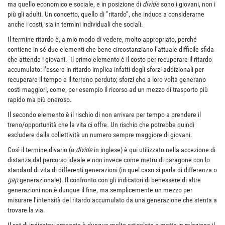
ma quello economico e sociale, e in posizione di
divide
sono i giovani, non i
più gli adulti. Un concetto, quello di “ritardo”, che induce a considerarne
anche i costi, sia in termini individuali che sociali.
Il termine ritardo è, a mio modo di vedere, molto appropriato, perché
contiene in sé due elementi che bene circostanziano l’attuale difficile sfida
che attende i giovani. Il primo elemento è il costo per recuperare il ritardo
accumulato: l’essere in ritardo implica infatti degli sforzi addizionali per
recuperare il tempo e il terreno perduto; sforzi che a loro volta generano
costi maggiori, come, per esempio il ricorso ad un mezzo di trasporto più
rapido ma più oneroso.
Il secondo elemento è il rischio di non arrivare per tempo a prendere il
treno/opportunità che la vita ci offre. Un rischio che potrebbe quindi
escludere dalla collettività un numero sempre maggiore di giovani.
Così il termine divario (o
divide
in inglese) è qui utilizzato nella accezione di
distanza dal percorso ideale e non invece come metro di paragone con lo
standard di vita di differenti generazioni (in quel caso si parla di differenza o
gap
generazionale). Il confronto con gli indicatori di benessere di altre
generazioni non è dunque il fine, ma semplicemente un mezzo per
misurare l’intensità del ritardo accumulato da una generazione che stenta a
trovare la via.