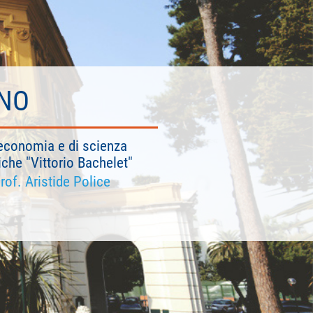
INO
ll'economia e di scienza
iche "Vittorio Bachelet"
rof. Aristide Police